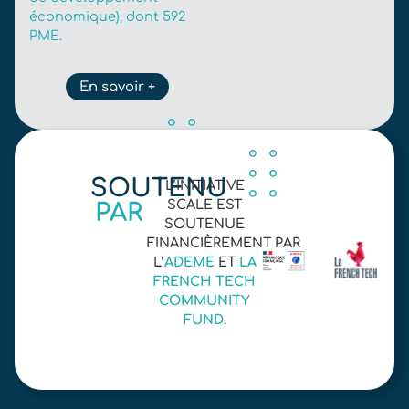
économique), dont 592
PME.
En savoir +
SOUTENU
L’INITIATIVE
SCALE EST
PAR
SOUTENUE
FINANCIÈREMENT PAR
L’
ADEME
ET
LA
FRENCH TECH
COMMUNITY
FUND
.