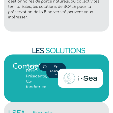
gestionnaires de parcs naturels, ou collectivités
territoriales, les solutions de SCALE pour la
préservation de la Biodiversité peuvent vous
intéresser.
LES
SOLUTIONS
Contact
Aurélie
Contact
En
savoir
DEHOUCK
+
Présidente,
Co-
fondatrice
Biocoast –