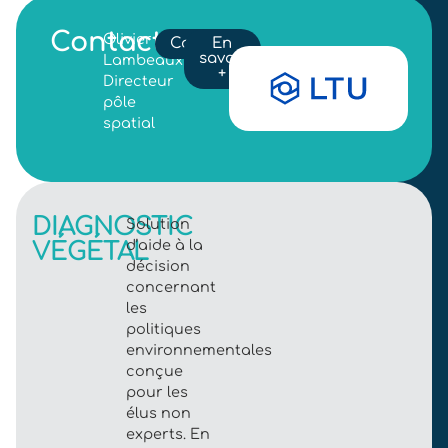
Contact
Olivier
Contact
En
savoir
Lambeaux
+
Directeur
pôle
spatial
DIAGNOSTIC
Solution
VÉGÉTAL
d’aide à la
décision
concernant
les
politiques
environnementales
conçue
pour les
élus non
experts. En