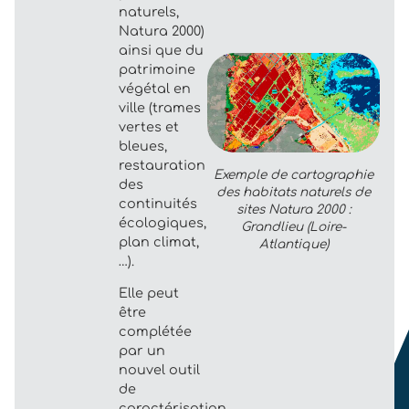
naturels,
Natura 2000)
ainsi que du
patrimoine
végétal en
ville (trames
vertes et
bleues,
restauration
Exemple de cartographie
des
des habitats naturels de
continuités
sites Natura 2000 :
écologiques,
Grandlieu (Loire-
plan climat,
Atlantique)
…).
Elle peut
être
complétée
par un
nouvel outil
de
caractérisation