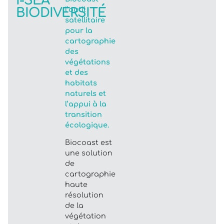
I-SEA
BIODIVERSITÉ
l’outil
satellitaire
pour la
cartographie
des
végétations
et des
habitats
naturels et
l’appui à la
transition
écologique.
Biocoast est
une solution
de
cartographie
haute
résolution
de la
végétation